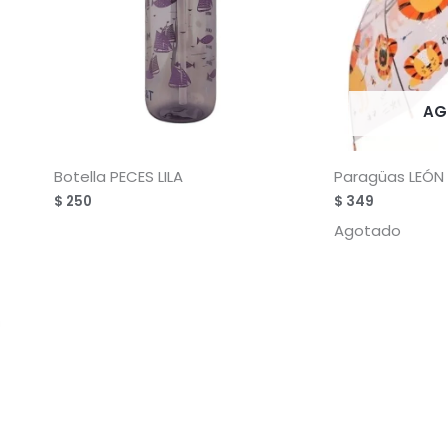
AG
Botella PECES LILA
Paragüas LEÓN
$
250
$
349
Agotado