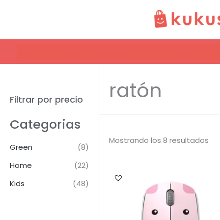
Ir
al
contenido
ratón
Filtrar por precio
Categorias
Mostrando los 8 resultados
Green
(8)
Home
(22)
Kids
(48)