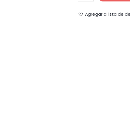
NOTA/APUNTES
cantidad
Agregar a lista de d