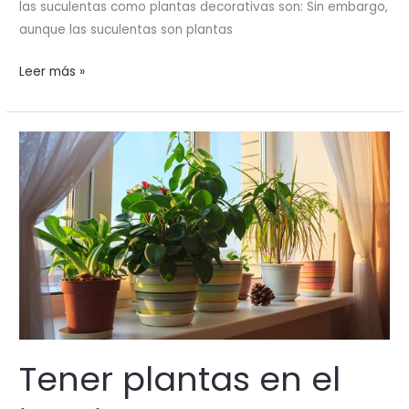
las suculentas como plantas decorativas son: Sin embargo,
aunque las suculentas son plantas
Existen
Leer más »
varias
razones
para
tener
una
suculenta
como
planta
decorativa
Tener plantas en el