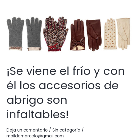
en
el
interior
de
tu
casa
puede
proporcionar
una
¡Se viene el frío y con
serie
de
él los accesorios de
beneficios
abrigo son
infaltables!
Deja un comentario
/
Sin categoría
/
maildemarcelo@gmail.com