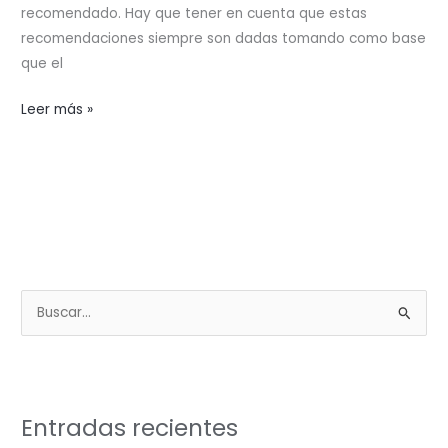
recomendado. Hay que tener en cuenta que estas
recomendaciones siempre son dadas tomando como base
que el
¿Qué
Leer más »
tiempo
de
pantalla
se
considera
saludable
dependiendo
B
de
u
la
s
edad
de
c
nuestros
a
Entradas recientes
pequeños?
r