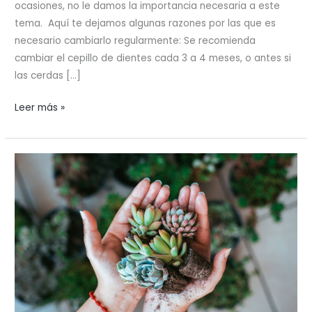
ocasiones, no le damos la importancia necesaria a este
tema. Aquí te dejamos algunas razones por las que es
necesario cambiarlo regularmente: Se recomienda
cambiar el cepillo de dientes cada 3 a 4 meses, o antes si
las cerdas […]
¿Por
Leer más »
qué
cambiar
el
cepillo
de
dientes
regularmente
es
importante?