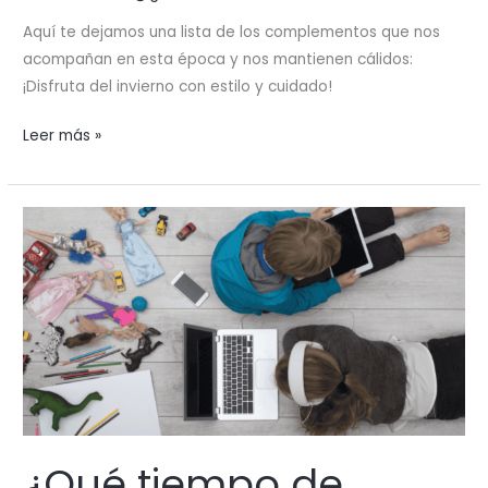
Aquí te dejamos una lista de los complementos que nos
acompañan en esta época y nos mantienen cálidos:
¡Disfruta del invierno con estilo y cuidado!
¡Se
Leer más »
viene
el
frío
y
con
él
los
accesorios
de
abrigo
son
infaltables!
¿Qué tiempo de