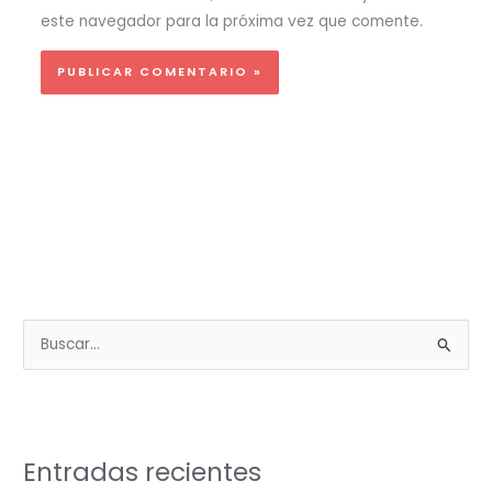
este navegador para la próxima vez que comente.
B
u
s
c
a
Entradas recientes
r